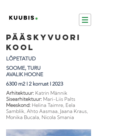
PÄÄSKYVUORI
KOOL
LÕPETATUD
SOOME, TURU
AVALIK HOONE
6300 m2 I 2 korrust I 2023
Arhitektuur:
Katrin Männik
Sisearhitektuur:
Mari-Liis Palts
Meeskond:
Helina Taimre, Eela
Samblik, Ahto Aasmaa, Jaana Kraus,
Monika Bucala, Nicola Smania