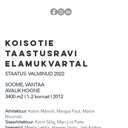
koisotie
taastusravi
elamukvartal
STAATUS: VALMINUD 2022
SOOME, VANTAA
AVALIK HOONE
3400 m2 I 1-2 korrust I 2012
Arhitektuur:
Katrin Männik, Margus Paut, Martin
Noorväli,
Sisearhitektuur:
Kairit Sõlg, Mari-Liis Palts
Insenerid:
Meelis Lehtla, Hannes Vainu,
Jael Kotkas,