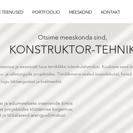
E TEENUSED
PORTFOOLIO
MEESKOND
KONTAKT
Otsime meeskonda sind,
KONSTRUKTOR-TEHNI
osseisus ja iseseisvalt luua terviklikke tulevikulahendusi. Kuubises saad l
 ja välisturgude projektides. Tiimiliikmena osaled koosolekutel, hoiad s
ugu tähtaegadest ja kvaliteedist.
s ja edumeelsete inseneride tiimis
tes projektides töötamise kogemus;
t ja tööalaseid arenguvõimalusi