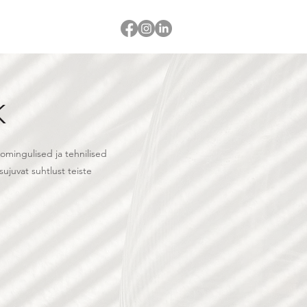
K
oomingulised ja tehnilised
ujuvat suhtlust teiste