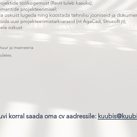
jektide töökogemust (Revit tuleb kasuks);
mentide projekteerimisel;
t ja oskust lugeda ning koostada tehnilisi jooniseid ja dokume
ida uusi projekteerimistarkvarasid (nt AgaCad, Strusoft jt);
eele oskust
tuur ja inseneeria
ulates.
vi korral saada oma cv aadressile
:
kuubis@kuubi