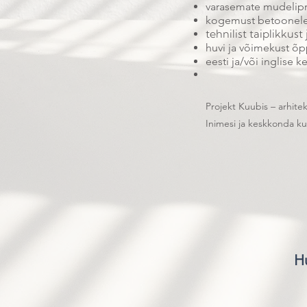
varasemate mudelipro
kogemust betoonele
tehnilist taiplikkus
huvi ja võimekust õpp
eesti ja/või inglise k
Projekt Kuubis – arhitek
Inimesi ja keskkonda ku
Hu