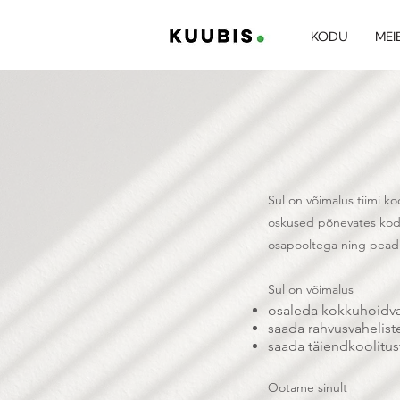
KODU
MEI
Sul on võimalus tiimi ko
oskused põnevates kodu-
osapooltega ning pead l
Sul on võimalus
osaleda kokkuhoidva
saada rahvusvahelis
saada täiendkoolitus
Ootame sinult